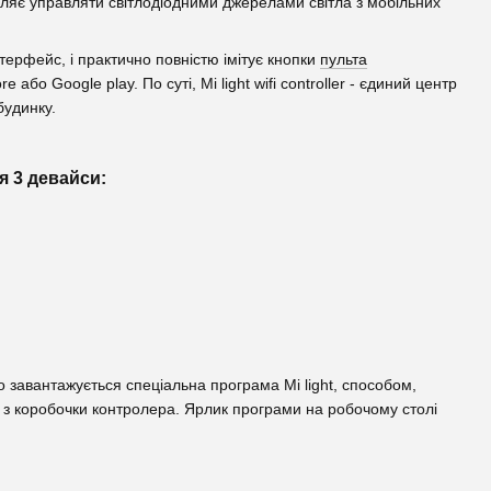
озволяє управляти світлодіодними джерелами світла з мобільних
терфейс, і практично повністю імітує кнопки
пульта
 або Google play. По суті, Mi light wifi controller - єдиний центр
будинку.
ся 3 девайси:
о завантажується спеціальна програма Mi light, способом,
 з коробочки контролера. Ярлик програми на робочому столі