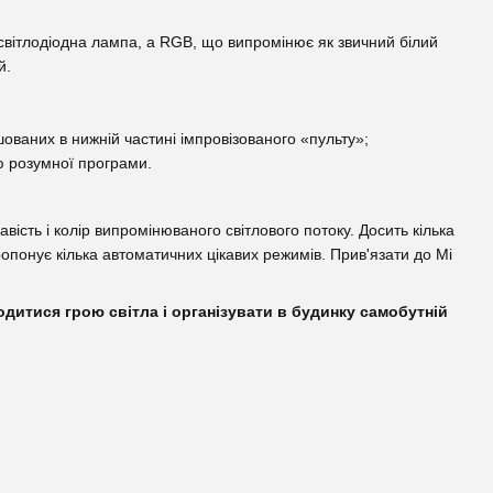
-світлодіодна лампа, а RGB, що випромінює як звичний білий
й.
ашованих в нижній частині імпровізованого «пульту»;
ю розумної програми.
вість і колір випромінюваного світлового потоку. Досить кілька
опонує кілька автоматичних цікавих режимів. Прив'язати до Mi
олодитися грою світла і організувати в будинку самобутній