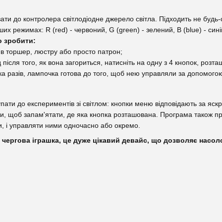
зати до контролера світлодіодне джерело світла. Підходить не будь
нших режимах: R (red) - червоний, G (green) - зелений, B (blue) - сині
о зробити:
у в торшер, люстру або просто патрон;
 після того, як вона загориться, натисніть на одну з 4 кнопок, розт
ка разів, лампочка готова до того, щоб нею управляли за допомого
ати до експериментів зі світлом: кнопки меню відповідають за яскра
ми, щоб запам'ятати, де яка кнопка розташована. Програма також пр
пи, і управляти ними одночасно або окремо.
 - не чергова іграшка, це дуже цікавий девайс, що дозволяє нас