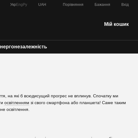
Порівняння
Укр
Eng
Ру
UAH
Бажання
Вхід
Мій кошик
нергонезалежність
ття, на які б всюдисущий прогрес не вплинув. Спочатку ми
ати
освітленням
зі свого смартфона або планшета! Саме таким
чне освітлення.