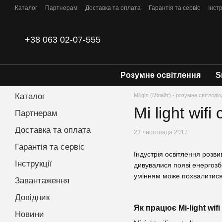
Перейти до основного контенту
Каталог
Партнерам
Доставка та оплата
Гарантія та сервіс
Інстр
Контакти
+38 063 02-07-555
Розумне освітлення
S
Каталог
Milight (Мілайт) - розумне світлоді
Mi light wif
Партнерам
Доставка та оплата
23 листопада 2017
Гарантія та сервіс
Індустрія освітлення розв
Інструкції
дивувалися появі енергозб
умінням може похвалитися m
Завантаження
Довідник
Як працює Mi-light wifi
Новини