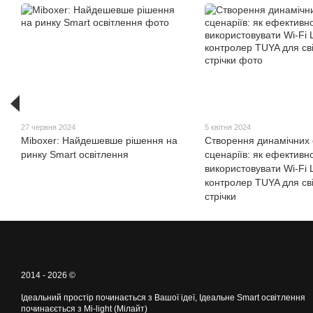
27 червня 2024
5 квітня 2024
Miboxer: Найдешевше рішення на
Створення динамічних 
ринку Smart освітлення
сценаріїв: як ефективн
використовувати Wi-Fi
контролер TUYA для сві
стрічки
2014 - 2026 ©
Ідеальний простір починається з Вашої ідеї, Ідеальне Smart освітлення
починаєється з Mi-light (Мілайт)