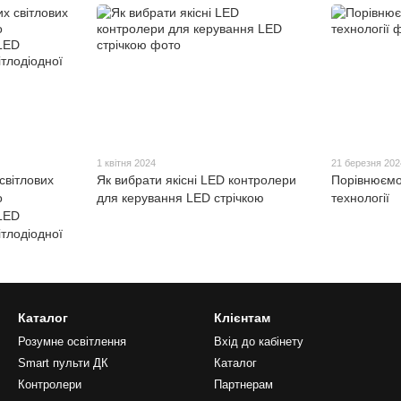
1 квітня 2024
21 березня 202
світлових
Як вибрати якісні LED контролери
Порівнюємо
о
для керування LED стрічкою
технології
 LED
тлодіодної
Каталог
Клієнтам
Розумне освітлення
Вхід до кабінету
Smart пульти ДК
Каталог
Контролери
Партнерам