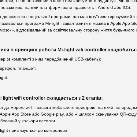
 це пристрій, тісно пов'язаний з поняттям «розумного будинку». Він д
м неважливо, на якій платформі вони працюють - Android або IOS.
а допомогою спеціальної програми, що має інтуїтивно зрозумілий ін
Називається програма Mi-light і завантажити її можна в Apple App Store
мозок», відповідальний за освітлювальну сторону життя будь-якого 
ся в принципі роботи Mi-light wifi controller знадобить
ер (в комплекті з ним передбачений USB-кабель);
мартфон, планшет;
ight
.
ight wifi controller складається з 2 етапів:
я до мережі wi-fi і вашого мобільного пристрою, на який попереднь
Apple App Store або Google play, або ж шляхом сканування QR-коду
рбований у кольори веселки.
light прив'язується до контролера.