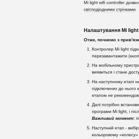
Mi light wifi controller д
світлодіодними стрічками
.
Налаштування Mi light 
Отже, почнемо з прив'яз
Контролер Mi light пі
перезавантажити (кнопк
На мобільному пристрої
виявиться і стане дост
На наступному етапі не
підключених до нього к
етапом не рекомендова
Далі потрібно встанови
програми Mi light, і п
Важливий момент
:
пі
Наступний етап - вибір
кольоровому «колесу» M