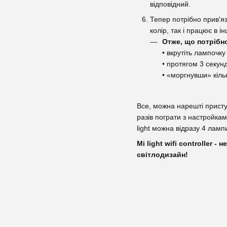
відповідний.
Тепер потрібно прив'я
колір, так і працює в і
Отже, що потрібн
• вкрутіть лампочк
• протягом 3 секунд
• «моргнувши» кіль
Все, можна нарешті приступ
разів пограти з настройка
light можна відразу 4 лам
Mi light wifi controller
світлодизайн!