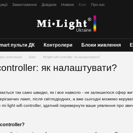
укції
Завантаження
Довідник
Новини
Блог
Про нас
mart пульти ДК
Контролери
Блоки живлення
Е
одне освітлення
Блог
Mi light wifi controller: як налаштувати?
i controller: як налаштувати?
ивається так само швидко, як і все навколо - не залишилося сфер жи
ерігаючих ламп, після світлодіодних, а вже сьогодні можемо керув
i light wifi controller, здатний перевернути ваше уявлення про зви
 controller?