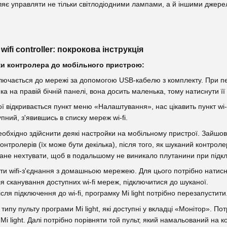
озволяє управляти не тільки світлодіодними лампами, а й іншими дже
wifi controller: покрокова інструкція
ки контролера до мобільного пристрою:
дключається до мережі за допомогою USB-кабелю з комплекту. При 
а на правій бічній панелі, вона досить маленька, тому натиснути її
 відкривається пункт меню «Налаштування», нас цікавить пункт wi-fi
упний, з'явившись в списку мереж wi-fi.
обхідно здійснити деякі настройки на мобільному пристрої. Зайшов
онтролерів (їх може бути декілька), після того, як шуканий контрол
не нехтувати, щоб в подальшому не виникало плутанини при підклю
ти wifi-з'єднання з домашньою мережею. Для цього потрібно натисн
ісля сканування доступних wi-fi мереж, підключитися до шуканої.
сля підключення до wi-fi, програмку Mi light потрібно перезапустити
 типу пульту програми Mi light, які доступні у вкладці «Монітор». 
i light. Далі потрібно порівняти той пульт, який намальований на 