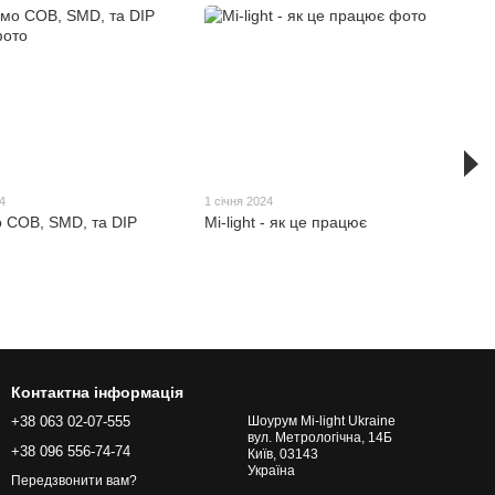
4
1 січня 2024
 COB, SMD, та DIP
Mi-light - як це працює
Контактна інформація
+38 063 02-07-555
Шоурум Mi-light Ukraine
вул. Метрологічна, 14Б
+38 096 556-74-74
Київ, 03143
Україна
Передзвонити вам?