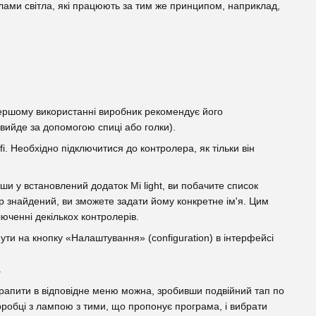
релами світла, які працюють за тим же принципом, наприклад,
першому використанні виробник рекомендує його
 вийде за допомогою спиці або голки).
. Необхідно підключитися до контролера, як тільки він
ши у встановлений додаток Mi light, ви побачите список
ер знайдений, ви зможете задати йому конкретне ім'я. Цим
ченні декількох контролерів.
ути на кнопку «Налаштування» (configuration) в інтерфейсі
.
Потрапити в відповідне меню можна, зробивши подвійний тап по
коробці з лампою з тими, що пропонує програма, і вибрати