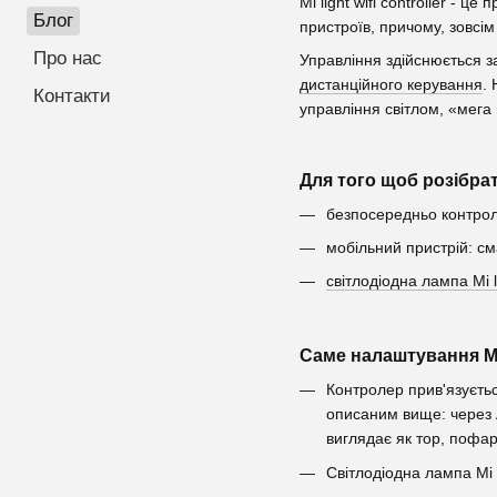
Mi light wifi controller -
Блог
пристроїв, причому, зовсі
Про нас
Управління здійснюється з
дистанційного керування
. 
Контакти
управління світлом, «мега 
Для того щоб розібрати
безпосередньо контрол
мобільний пристрій: с
світлодіодна лампа Mi l
Саме налаштування Mi l
Контролер прив'язуєтьс
описаним вище: через 
виглядає як тор, пофа
Світлодіодна лампа Mi 