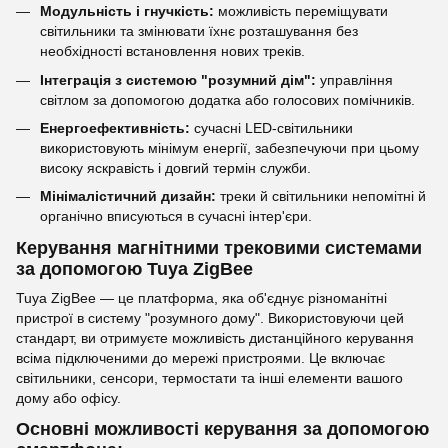
Модульність і гнучкість:
можливість переміщувати
світильники та змінювати їхнє розташування без
необхідності встановлення нових треків.
Інтеграція з системою "розумний дім":
управління
світлом за допомогою додатка або голосових помічників.
Енергоефективність:
сучасні LED-світильники
використовують мінімум енергії, забезпечуючи при цьому
високу яскравість і довгий термін служби.
Мінімалістичний дизайн:
треки й світильники непомітні й
органічно вписуються в сучасні інтер'єри.
Керування магнітними трековими системами
за допомогою Tuya ZigBee
Tuya ZigBee — це платформа, яка об'єднує різноманітні
пристрої в систему "розумного дому". Використовуючи цей
стандарт, ви отримуєте можливість дистанційного керування
всіма підключеними до мережі пристроями. Це включає
світильники, сенсори, термостати та інші елементи вашого
дому або офісу.
Основні можливості керування за допомогою