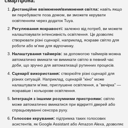
смартфона:
Дистанційне ввімкнення/вимкнення світла:
навіть якщо
ви перебуваєте поза домом, ви зможете керувати
освітленням через додаток Tuya.
Регулювання яскравості:
залежно від потреб, ви можете
налаштовувати інтенсивність освітлення. Це дозволяє
створювати різні сценарії, наприклад, яскраве світло для
роботи або м'яке для відпочинку.
Налаштування таймерів:
за допомогою таймерів можна
автоматично вмикати чи вимикати світло в певний час
доби, що зручно для автоматизації рутинних процесів.
Сценарії використання:
створюйте різні сценарії для
різних ситуацій. Наприклад, сценарій "кіно" може
налаштувати м'яке, приглушене освітлення, а "вечірка" —
яскравіше і кольорове освітлення.
Інтеграція з іншими розумними пристроями:
світло
може автоматично вмикатися при відкритті дверей або
спрацьовуванні сенсора руху.
Голосове керування:
підтримка таких голосових
асистентів, як Google Assistant або Amazon Alexa, дозволяє