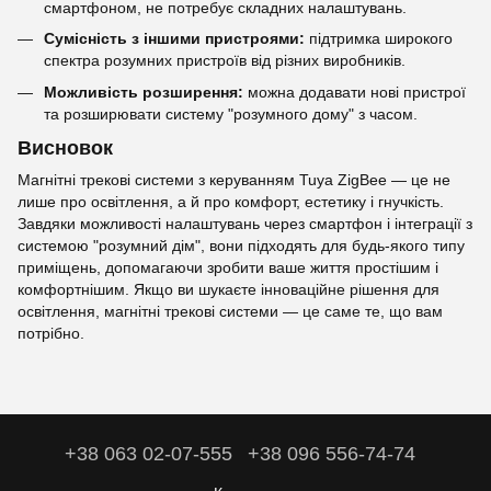
смартфоном, не потребує складних налаштувань.
Сумісність з іншими пристроями:
підтримка широкого
спектра розумних пристроїв від різних виробників.
Можливість розширення:
можна додавати нові пристрої
та розширювати систему "розумного дому" з часом.
Висновок
Магнітні трекові системи з керуванням Tuya ZigBee — це не
лише про освітлення, а й про комфорт, естетику і гнучкість.
Завдяки можливості налаштувань через смартфон і інтеграції з
системою "розумний дім", вони підходять для будь-якого типу
приміщень, допомагаючи зробити ваше життя простішим і
комфортнішим. Якщо ви шукаєте інноваційне рішення для
освітлення, магнітні трекові системи — це саме те, що вам
потрібно.
+38 063 02-07-555
+38 096 556-74-74