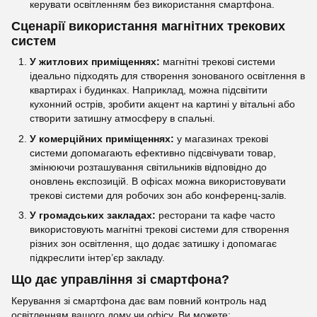
керувати освітленням без використання смартфона.
Сценарії використання магнітних трекових
систем
У житлових приміщеннях:
магнітні трекові системи
ідеально підходять для створення зонованого освітлення в
квартирах і будинках. Наприклад, можна підсвітити
кухонний острів, зробити акцент на картині у вітальні або
створити затишну атмосферу в спальні.
У комерційних приміщеннях:
у магазинах трекові
системи допомагають ефективно підсвічувати товар,
змінюючи розташування світильників відповідно до
оновлень експозицій. В офісах можна використовувати
трекові системи для робочих зон або конференц-залів.
У громадських закладах:
ресторани та кафе часто
використовують магнітні трекові системи для створення
різних зон освітлення, що додає затишку і допомагає
підкреслити інтер’єр закладу.
Що дає управління зі смартфона?
Керування зі смартфона дає вам повний контроль над
освітленням вашого дому чи офісу. Ви можете: