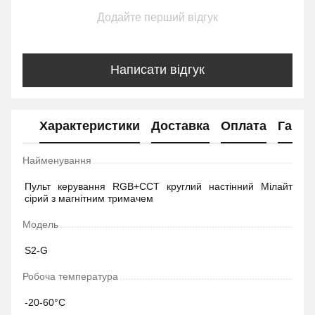
Додайте перший відгук
Написати відгук
Характеристики
Доставка
Оплата
Гаран
Найменування
Пульт керування RGB+CCT круглий настінний Мілайт
сірий з магнітним тримачем
Модель
S2-G
Робоча температура
-20-60°C