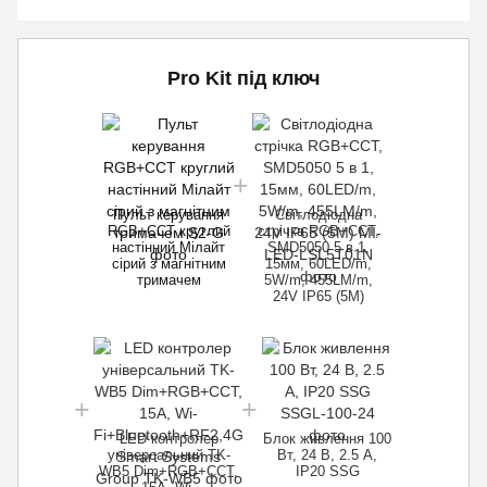
Pro Kit під ключ
Пульт керування
Світлодіодна
RGB+CCT круглий
стрічка RGB+CCT,
настінний Мілайт
SMD5050 5 в 1,
сірий з магнітним
15мм, 60LED/m,
тримачем
5W/m, 455LM/m,
24V IP65 (5M)
LED контролер
Блок живлення 100
універсальний TK-
Вт, 24 В, 2.5 А,
WB5 Dim+RGB+CCT,
ІР20 SSG