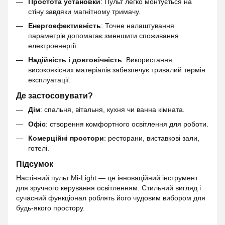
Простота установки
: Пульт легко монтується на
стіну завдяки магнітному тримачу.
Енергоефективність
: Точне налаштування
параметрів допомагає зменшити споживання
електроенергії.
Надійність і довговічність
: Використання
високоякісних матеріалів забезпечує тривалий термін
експлуатації.
Де застосовувати?
Дім
: спальня, вітальня, кухня чи ванна кімната.
Офіс
: створення комфортного освітлення для роботи.
Комерційні простори
: ресторани, виставкові зали,
готелі.
Підсумок
Настінний пульт Mi-Light — це інноваційний інструмент
для зручного керування освітленням. Стильний вигляд і
сучасний функціонал роблять його чудовим вибором для
будь-якого простору.