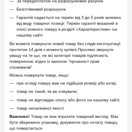
За передоплатою на разрахунковий рахунок
Безготівковий розрахунок
Гарантія надається на термін від 3 до 5 років залежно
від виду товарної позиції. Термін гарантії вказаний в
описі кожного товару в розділі «Характеристики» на
нашому сайті.
Ви можете повернути новий товар без слідів експлуатації
протягом 14 днів з моменту купівлі.Просимо звернути
уващу на те що, не всі категорії товарів підлягають
поверненню згідно із законом "прозахист прав
споживачів"
Можна повернути товар, якщо:
при огляді товару вам не підійшов розмір або колір;
товар не такий, як ви очікували;
товар не відповідає опису або фото на нашому сайті;
товар неналежної якості.
Важливо!
Товар не має втратити товарний вигляд. Має
бути збережено упаковку, документи про оплату товару,
що повертається