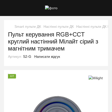
Smart пульти ДК
Настінні пульти ДК
Настінні пульти ДК Mil
Пульт керування RGB+CCT
круглий настінний Мілайт сірий з
магнітним тримачем
Артикул:
S2-G
Написати відгук
ХІТ