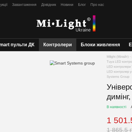
укції
Завантаження
Довідник
Новини
Блог
Про нас
mart пульти ДК
Контролери
Блоки живлення
Е
Milight (Мілайт)
Tuya LED контрол
LED контролери W
LED контролер у
Systems Group
Універ
димінг
В наявності
1 501.
1 865.5 