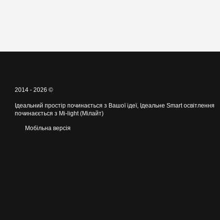
2014 - 2026 ©
Ідеальний простір починається з Вашої ідеї, Ідеальне Smart освітлення
починаєється з Mi-light (Мілайт)
Мобільна версія