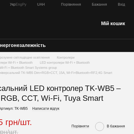
Порівняння
Укр
Eng
Ру
UAH
Бажання
Вхід
Мій кошик
нергонезалежність
 - розумне світлодіодне освітлення
Контролери
ери Wi-Fi + Bluetooth
LED контролери Wi-Fi + Bluetooth
i-Fi + Bluetooth Smart Systems group
ніверсальний TK-WB5 Dim+RGB+CCT, 15A, Wi-Fi+Bluetooth+RF2,4G Smart
сальний LED контролер TK-WB5 –
, RGB, CCT, Wi-Fi, Tuya Smart
Артикул: TK-WB5
Написати відгук
5 грн/шт.
Порівняти
В бажання
грн/шт.