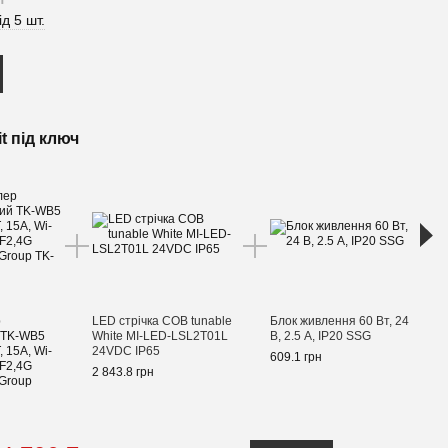
ід 5 шт.
t під ключ
Pro
р
LED стрічка COB tunable
Блок живлення 60 Вт, 24
LED 
 TK-WB5
White MI-LED-LSL2T01L
В, 2.5 А, ІР20 SSG
унів
15A, Wi-
24VDC IP65
Dim+
609.1 грн
RF2,4G
Fi+B
2 843.8 грн
 Group
Smar
1 501