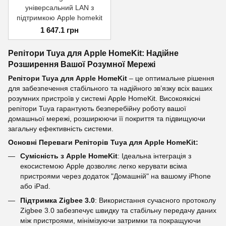
універсальний LAN з
підтримкою Apple homekit
1 647.1 грн
Репітори Tuya для Apple HomeKit: Надійне
Розширення Вашої Розумної Мережі
Репітори Tuya для Apple HomeKit
– це оптимальне рішення
для забезпечення стабільного та надійного зв’язку всіх ваших
розумних пристроїв у системі Apple HomeKit. Високоякісні
репітори Tuya гарантують безперебійну роботу вашої
домашньої мережі, розширюючи її покриття та підвищуючи
загальну ефективність системи.
Основні Переваги Репіторів Tuya для Apple HomeKit:
Сумісність з Apple HomeKit
: Ідеальна інтеграція з
екосистемою Apple дозволяє легко керувати всіма
пристроями через додаток "Домашній" на вашому iPhone
або iPad.
Підтримка Zigbee 3.0
: Використання сучасного протоколу
Zigbee 3.0 забезпечує швидку та стабільну передачу даних
між пристроями, мінімізуючи затримки та покращуючи