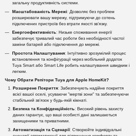
загальну продуктивність системи.
Масштабованість Мережі
: Дозволяє без проблем
розширювати вашу мережу, підтримуючи до сотень
підключених пристроїв без втрати якості зв’язку.
Енергоефективність
: Низьке споживання енергії
забезпечує тривалий час роботи без необхідності частої
заміни батарей або підключення до мережі.
Простота Налаштування
: Інтуїтивно зрозумілий процес
встановлення та конфігурації через мобільний додаток
Tuya Smart або Smart Life робить налаштування швидким і
легким.
Чому Обрати Репітори Tuya для Apple HomeKit?
Розширене Покриття
: Забезпечують надійне покриття
всієї вашої оселі, усуваючи "мертві зони" та забезпечуючи
стабільний зв’язок у будь-якій кімнаті.
Безпека та Конфіденційність
: Високий рівень захисту
даних гарантує, що ваші особисті дані залишаються
захищеними та приватними.
Автоматизація та Сценарії
: Створюйте індивідуальні
сценарії автоматизації для підвищення комфорту та