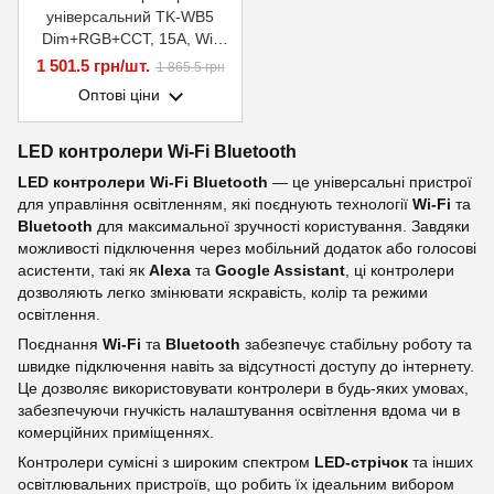
універсальний TK-WB5
Dim+RGB+CCT, 15A, Wi-
Fi+Bluetooth+RF2,4G Smart
1 501.5 грн/шт.
1 865.5 грн
Systems Group
Оптові ціни
LED контролери Wi-Fi Bluetooth
LED контролери Wi-Fi Bluetooth
— це універсальні пристрої
для управління освітленням, які поєднують технології
Wi-Fi
та
Bluetooth
для максимальної зручності користування. Завдяки
можливості підключення через мобільний додаток або голосові
асистенти, такі як
Alexa
та
Google Assistant
, ці контролери
дозволяють легко змінювати яскравість, колір та режими
освітлення.
Поєднання
Wi-Fi
та
Bluetooth
забезпечує стабільну роботу та
швидке підключення навіть за відсутності доступу до інтернету.
Це дозволяє використовувати контролери в будь-яких умовах,
забезпечуючи гнучкість налаштування освітлення вдома чи в
комерційних приміщеннях.
Контролери сумісні з широким спектром
LED-стрічок
та інших
освітлювальних пристроїв, що робить їх ідеальним вибором