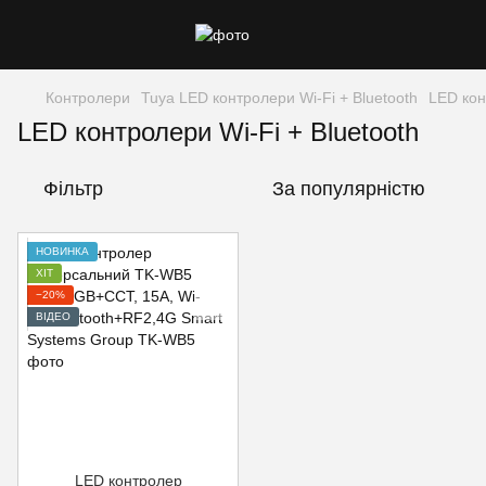
Контролери
Tuya LED контролери Wi-Fi + Bluetooth
LED кон
LED контролери Wi-Fi + Bluetooth
Фільтр
За популярністю
НОВИНКА
ХІТ
−20%
ВІДЕО
LED контролер