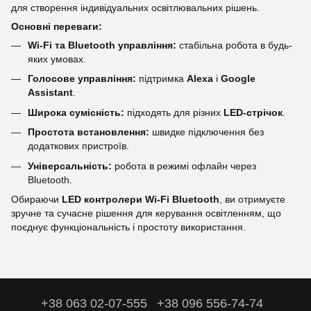
для створення індивідуальних освітлювальних рішень.
Основні переваги:
Wi-Fi та Bluetooth управління:
стабільна робота в будь-
яких умовах.
Голосове управління:
підтримка
Alexa
і
Google
Assistant
.
Широка сумісність:
підходять для різних
LED-стрічок
.
Простота встановлення:
швидке підключення без
додаткових пристроїв.
Універсальність:
робота в режимі офлайн через
Bluetooth.
Обираючи
LED контролери Wi-Fi Bluetooth
, ви отримуєте
зручне та сучасне рішення для керування освітленням, що
поєднує функціональність і простоту використання.
+38 063 02-07-555
+38 096 556-74-74