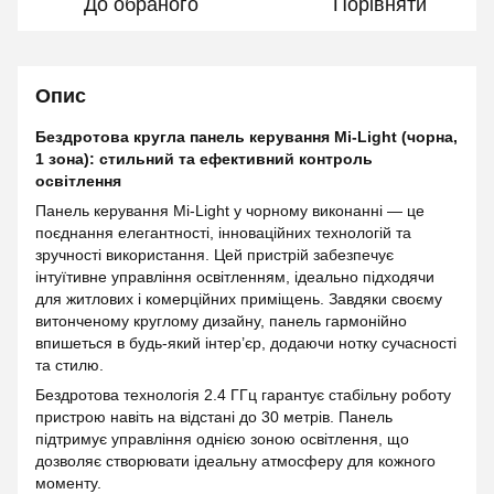
До обраного
Порівняти
Опис
Бездротова кругла панель керування Mi-Light (чорна,
1 зона): стильний та ефективний контроль
освітлення
Панель керування Mi-Light у чорному виконанні — це
поєднання елегантності, інноваційних технологій та
зручності використання. Цей пристрій забезпечує
інтуїтивне управління освітленням, ідеально підходячи
для житлових і комерційних приміщень. Завдяки своєму
витонченому круглому дизайну, панель гармонійно
впишеться в будь-який інтер’єр, додаючи нотку сучасності
та стилю.
Бездротова технологія 2.4 ГГц гарантує стабільну роботу
пристрою навіть на відстані до 30 метрів. Панель
підтримує управління однією зоною освітлення, що
дозволяє створювати ідеальну атмосферу для кожного
моменту.