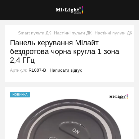
Smart пульти ДК
Настінні пульти ДК
Настінні пульти ДК Mil
Панель керування Мілайт
бездротова чорна кругла 1 зона
2,4 ГГц
Артикул:
RL087-B
Написати відгук
НОВИНКА