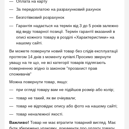
Оплата на карту
За передоплатою на разрахунковий рахунок
Безготівковий розрахунок
Гарантія надається на термін від 3 до 5 років залежно
від виду товарної позиції. Термін гарантії вказаний в
описі кожного товару в розділі «Характеристики» на
нашому сайті.
Ви можете повернути новий товар без слідів експлуатації
протягом 14 днів з моменту купівлі.Просимо звернути
уващу на те що, не всі категорії товарів підлягають
поверненню згідно із законом "прозахист прав
споживачів"
Можна повернути товар, якщо:
при огляді товару вам не підійшов розмір або колір;
товар не такий, як ви очікували;
товар не відповідає опису або фото на нашому сайті;
товар неналежної якості.
Важливо!
Товар не має втратити товарний вигляд. Має
бути збережено упаковку, документи про оплату товару,