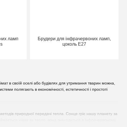
них ламп
Брудери для інфрачервоних ламп,
7s
цоколь Е27
імат в своїй оселі або будівлях для утримання тварин можна,
стеми полягають в економічності, естетичності і простоті
етодів природної передачі тепла. Сонце гріє нашу планету за
иймається нами як тепло, вона знаходиться в інфрачервоному