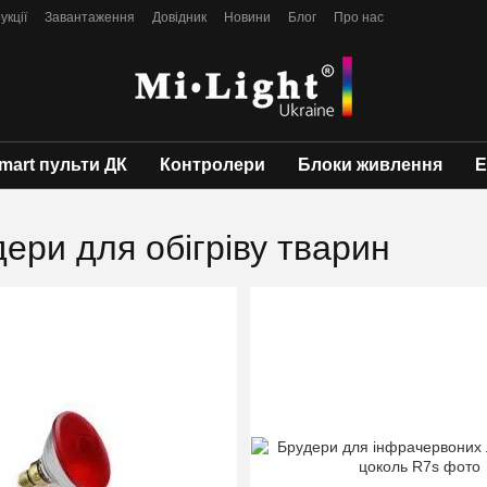
укції
Завантаження
Довідник
Новини
Блог
Про нас
mart пульти ДК
Контролери
Блоки живлення
Е
ери для обігріву тварин