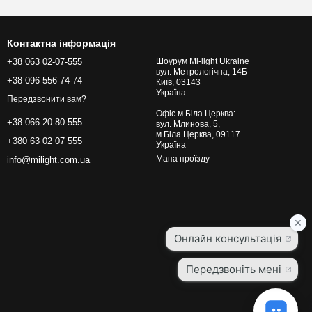
 тепло повітрю, і саме тому цей тип опалення називають
Контактна інформація
ня встановлюється через кілька годин після активації
+38 063 02-07-555
Шоурум Mi-light Ukraine
час.
вул. Метрологічна, 14Б
+38 096 556-74-74
Київ, 03143
о потрібно для фокусування променів в необхідних напрямках.
Україна
Передзвонити вам?
Офіс м.Біла Церква:
+38 066 20-80-555
вул. Млинова, 5,
м.Біла Церква, 09117
ервоними лампами, відчуття тепла в приміщенні прийде
+380 63 02 07 555
Україна
ї, а їх енергія абсолютно не втрачається на «проміжні
Мапа проїзду
info@milight.com.ua
грівачі, подібна спрямована дія буде неможливою, адже
тря, що піднімається вгору.