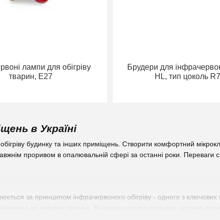
рвоні лампи для обігріву
Брудери для інфрачерво
тварин, Е27
HL, тип цоколь R
щень в Україні
обігріву будинку та інших приміщень. Створити комфортний мікрокл
авжнім проривом в опалювальній сфері за останні роки. Переваги си
ється за принципом інфрачервоного обігріву - одного з ключових м
риймаємо як видиме світіння. Невидима довгохвильова частина спр
 якщо вибрати і купити інфрачервоні обігрівачі.