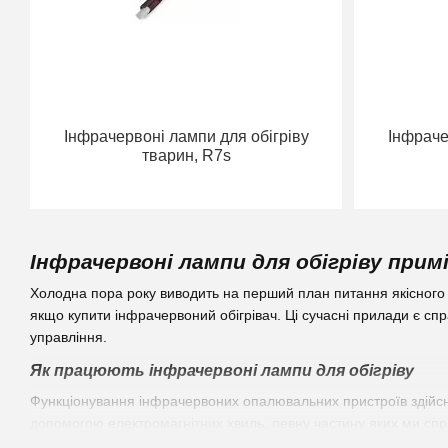
Інфрачервоні лампи для обігріву
Інфраче
тварин, R7s
Інфрачервоні лампи для обігріву примі
Холодна пора року виводить на перший план питання якісного 
якщо купити інфрачервоний обігрівач. Ці сучасні прилади є спр
управління.
Як працюють інфрачервоні лампи для обігріву
Функціонування інфрачервоних опалювальних пристроїв здійсню
допомогою електромагнітних хвиль, певну частину яких ми сп
діапазоні. Подібний обігрів можна отримати і в своєму будинку,