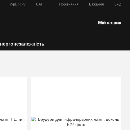
Порівняння
Укр
Eng
Ру
UAH
Бажання
Вхід
Мій кошик
нергонезалежність