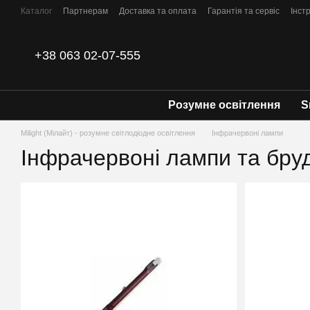
Перейти до основного контенту
Каталог
Партнерам
Доставка та оплата
Гарантія та сервіс
Інстр
Контакти
+38 063 02-07-555
Розумне освітлення
S
Milight (Мілайт) - розумне світлодіодне освітлення
Інфрачервоні лампи
Інфрачервоні лампи та бруд