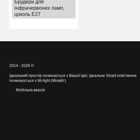
Брудери для
інфрачервоних ламп,
цоколь Е27
2014 - 2026 ©
Ідеальний простір починається з Вашої ідеї, Ідеальне Smart освітлення
починаєється з Mi-light (Мілайт)
Мобільна версія