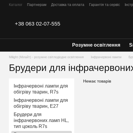
Перейти до основного контенту
Каталог
Партнерам
Доставка та оплата
Гарантія та сервіс
Інстр
Контакти
+38 063 02-07-555
Розумне освітлення
S
Milight (Мілайт) - розумне світлодіодне освітлення
Інфрачервоні лампи
Бр
Брудери для інфрачервоних
Немає товарів
Інфрачервоні лампи для
обігріву тварин, R7s
Інфрачервоні лампи для
обігріву тварин, Е27
Брудери для
інфрачервоних ламп HL,
тип цоколь R7s