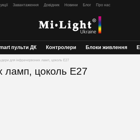
укції
Завантаження
Довідник
Новини
Блог
Про нас
mart пульти ДК
Контролери
Блоки живлення
Е
удери для інфрачервоних ламп, цоколь Е27
 ламп, цоколь Е27