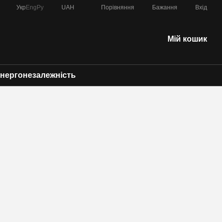
Порівняння
Укр
Eng
Ру
UAH
Бажання
Вхід
Мій кошик
нергонезалежність