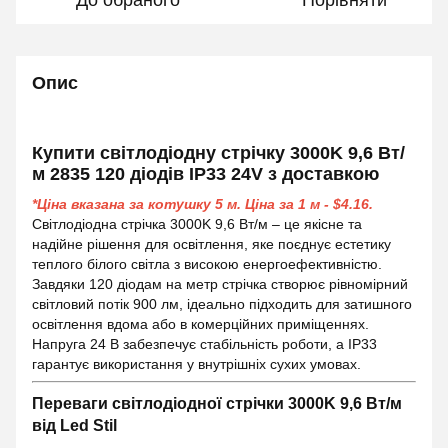
До обраного
Порівняти
Опис
Купити світлодіодну стрічку 3000K 9,6 Вт/
м 2835 120 діодів IP33 24V з доставкою
*Ціна вказана за котушку 5 м. Ціна за 1 м -
$4
.16
.
Світлодіодна стрічка 3000K 9,6 Вт/м – це якісне та
надійне рішення для освітлення, яке поєднує естетику
теплого білого світла з високою енергоефективністю.
Завдяки 120 діодам на метр стрічка створює рівномірний
світловий потік 900 лм, ідеально підходить для затишного
освітлення вдома або в комерційних приміщеннях.
Напруга 24 В забезпечує стабільність роботи, а IP33
гарантує використання у внутрішніх сухих умовах.
Переваги світлодіодної стрічки 3000K 9,6 Вт/м
від Led Stil