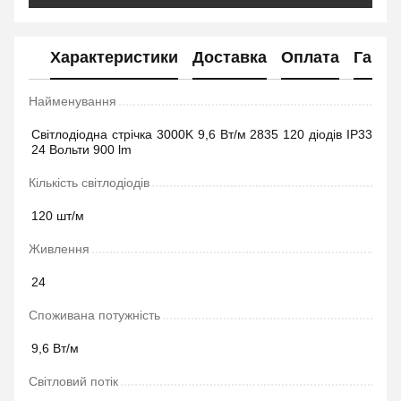
Характеристики
Доставка
Оплата
Гаран
Найменування
Світлодіодна стрічка 3000K 9,6 Вт/м 2835 120 діодів IP33
24 Вольти 900 lm
Кількість світлодіодів
120 шт/м
Живлення
24
Споживана потужність
9,6 Вт/м
Світловий потік