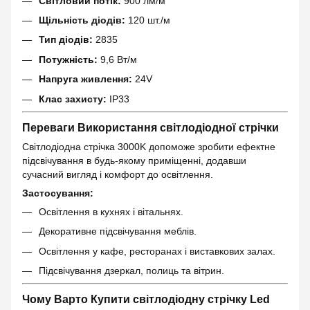
Світловий потік:
900 лм/м
Щільність діодів:
120 шт./м
Тип діодів:
2835
Потужність:
9,6 Вт/м
Напруга живлення:
24V
Клас захисту:
IP33
Переваги Використання світлодіодної стрічки
Світлодіодна стрічка 3000K допоможе зробити ефектне
підсвічування в будь-якому приміщенні, додавши
сучасний вигляд і комфорт до освітлення.
Застосування:
Освітлення в кухнях і вітальнях.
Декоративне підсвічування меблів.
Освітлення у кафе, ресторанах і виставкових залах.
Підсвічування дзеркал, полиць та вітрин.
Чому Варто Купити світлодіодну стрічку Led