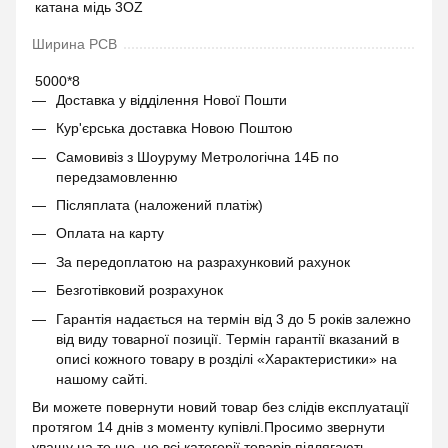
катана мідь 3OZ
Ширина PCB
5000*8
Доставка у відділення Нової Пошти
Кур'єрська доставка Новою Поштою
Самовивіз з Шоуруму Метрологічна 14Б по
передзамовленню
Післяплата (наложений платіж)
Оплата на карту
За передоплатою на разрахунковий рахунок
Безготівковий розрахунок
Гарантія надається на термін від 3 до 5 років залежно
від виду товарної позиції. Термін гарантії вказаний в
описі кожного товару в розділі «Характеристики» на
нашому сайті.
Ви можете повернути новий товар без слідів експлуатації
протягом 14 днів з моменту купівлі.Просимо звернути
уващу на те що, не всі категорії товарів підлягають