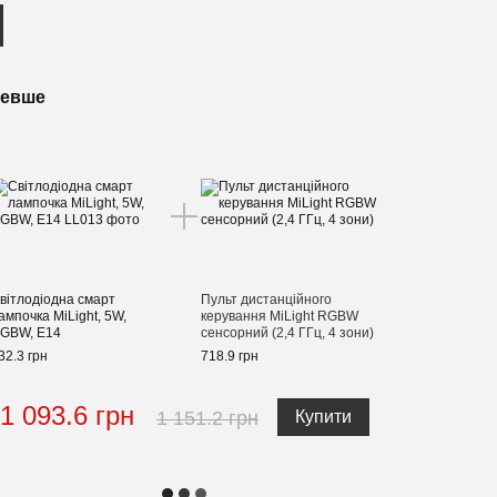
шевше
вітлодіодна смарт
Пульт дистанційного
ампочка MiLight, 5W,
керування MiLight RGBW
GBW, E14
сенсорний (2,4 ГГц, 4 зони)
32.3 грн
718.9 грн
1 093.6 грн
1 151.2 грн
Купити