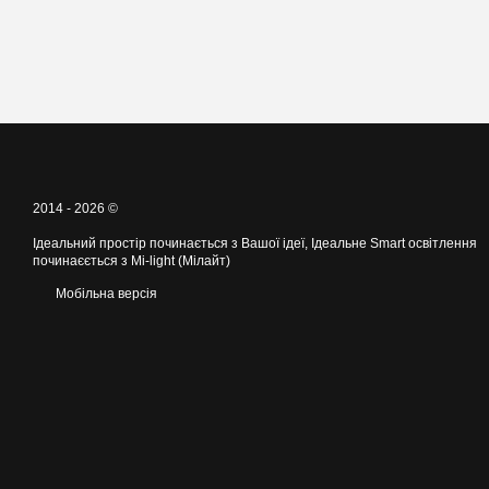
2014 - 2026 ©
Ідеальний простір починається з Вашої ідеї, Ідеальне Smart освітлення
починаєється з Mi-light (Мілайт)
Мобільна версія