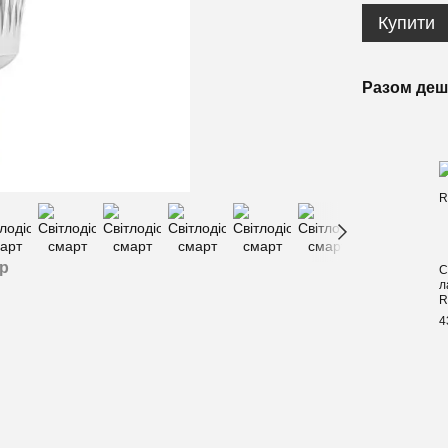
Купити
Разом де
ар
С
л
R
4