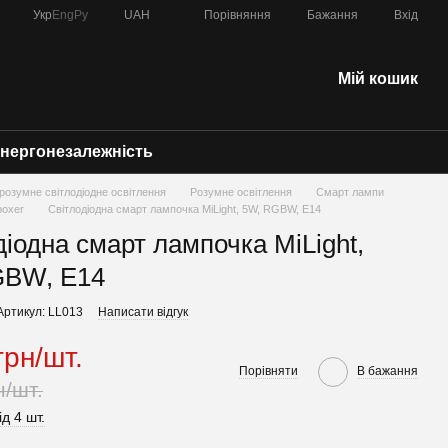
Порівняння
Укр
Eng
Ру
UAH
Бажання
Вхід
Мій кошик
нергонезалежність
 - розумне світлодіодне освітлення
Розумне освітлення
Смарт лампи
boxer
Світлодіодна смарт лампочка MiLight, 5W, RGBW, E14
діодна смарт лампочка MiLight,
GBW, E14
Артикул: LL013
Написати відгук
грн/шт.
Порівняти
В бажання
н/шт.
ід 4 шт.