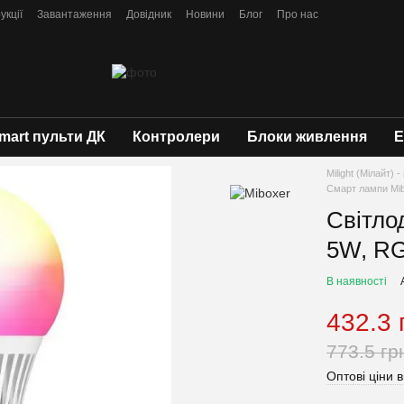
укції
Завантаження
Довідник
Новини
Блог
Про нас
mart пульти ДК
Контролери
Блоки живлення
Е
Milight (Мілайт)
Смарт лампи Mi
Світло
5W, R
В наявності
432.3 
773.5 гр
Оптові ціни в