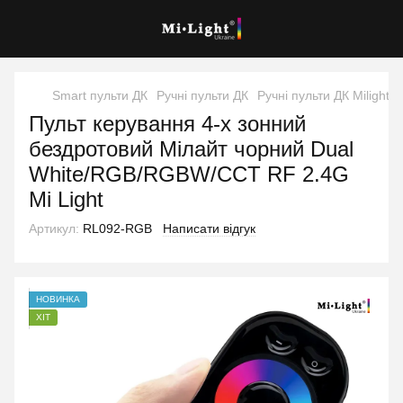
Smart пульти ДК
Ручні пульти ДК
Ручні пульти ДК Milight
Пульт керування 4-х зонний
бездротовий Мілайт чорний Dual
White/RGB/RGBW/CCT RF 2.4G
Mi Light
Артикул:
RL092-RGB
Написати відгук
НОВИНКА
ХІТ