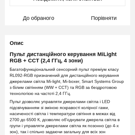
До обраного
Порівняти
Опис
Пульт дистанційного керування MiLight
RGB + CCT (2,4 ГГц, 4 зони)
Багатофункціональний сенсорний пульт преміум класу
RL092-RGB призначений для дистанційного керування
джерелами світла Mi-light, Mi-boxer, Smart Systems Group
з білим світінням (WW + CCT) та RGB за бездротовою
технологією на частоті 2,4 ГГц.
Пульт дозволяє управляти джерелами світла і LED
підсвічуванням зі зміною яскравості колірної гами,
насиченості світла і температури світіння в межах від
2700 до 6500 К, дозволяє об'єднувати джерела світла в
групи і управляти джерелами світла як позонно (до 4-х
зон), так і спільно задаючи загальну для всіх зон