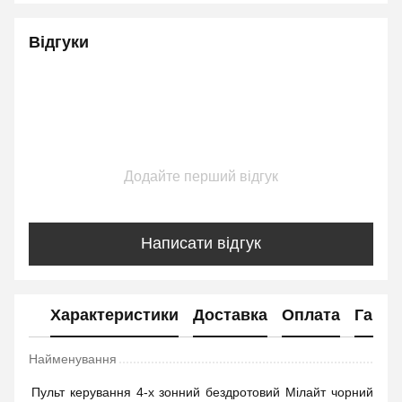
Відгуки
Додайте перший відгук
Написати відгук
Характеристики
Доставка
Оплата
Гаран
Найменування
Пульт керування 4-х зонний бездротовий Мілайт чорний