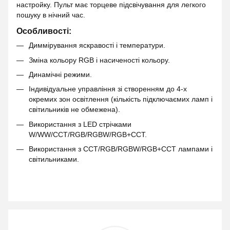
настройку. Пульт має торцеве підсвічування для легкого
пошуку в нічний час.
Особливості:
Диммірування яскравості і температури.
Зміна кольору RGB і насиченості кольору.
Динамічні режими.
Індивідуальне управління зі створенням до 4-х
окремих зон освітлення (кількість підключаємих ламп і
світильників не обмежена).
Використання з LED стрічками
W/WW/CCT/RGB/RGBW/RGB+CCT.
Використання з CCT/RGB/RGBW/RGB+CCT лампами і
світильниками.