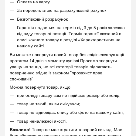
Оплата на карту
За передоплатою на разрахунковий рахунок
Безготівковий розрахунок
Гарантія надається на термін від 3 до 5 років залежно
від виду товарної позиції. Термін гарантії вказаний в
описі кожного товару в розділі «Характеристики» на
нашому сайті.
Ви можете повернути новий товар без слідів експлуатації
протягом 14 днів з моменту купівлі.Просимо звернути
уващу на те що, не всі категорії товарів підлягають
поверненню згідно із законом "прозахист прав
споживачів"
Можна повернути товар, якщо:
при огляді товару вам не підійшов розмір або колір;
товар не такий, як ви очікували;
товар не відповідає опису або фото на нашому сайті;
товар неналежної якості.
Важливо!
Товар не має втратити товарний вигляд. Має
бути збережено упаковку, документи про оплату товару,