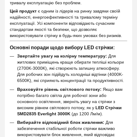
тривалу експлуатацію без проблем.
Цей продукт
є одним із лідерів на ринку завдяки своїй
надійності, енергоефективності та тривалому терміну
експлуатації. Усі компоненти відповідають сучасним
стандартам якості та безпеки, що дозволяє
використовувати стрічку в будь-яких умовах без ризиків.
Основні поради щодо вибору LED стрічки:
Звертайте увагу на колірну температуру:
Для
житлових приміщень краще обирати тепліші кольори
(2700K-3000K), які створюють затишну атмосферу.
Для робочих зон підійдуть холодніші відтінки (4000K-
6500K), які сприяють концентрації та продуктивності.
Враховуйте рівень світлового потоку:
Якщо вам
потрібно багато світла для робочої зони або
основного освітлення, зверніть увагу на стрічки з
високим рівнем світлового потоку, як у
LED Стрічки
SMD2835 Everlight 3000K
(до 1200 Лм/м).
Вибирайте відповідний блок живлення:
Для
забезпечення стабільної роботи стрічки важливо
використовувати блок живлення, який відповідає