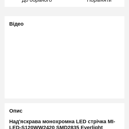
До обраного
Порівняти
Відео
Опис
Над'яскрава монохромна LED стрічка MI-
LED-S120WW2420 SMD2835 Everlight