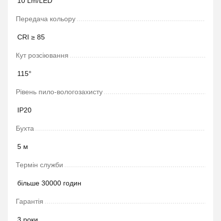
10 Lm/LED
Передача кольору
СRI ≥ 85
Кут розсіювання
115°
Рівень пило-вологозахисту
IP20
Бухта
5 м
Термін служби
більше 30000 годин
Гарантія
3 роки