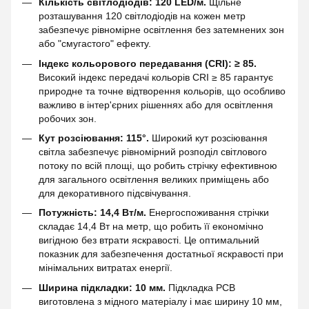
Кількість світлодіодів: 120 LED/м.
Щільне
розташування 120 світлодіодів на кожен метр
забезпечує рівномірне освітлення без затемнених зон
або "смугастого" ефекту.
Індекс кольорового передавання (CRI): ≥ 85.
Високий індекс передачі кольорів CRI ≥ 85 гарантує
природне та точне відтворення кольорів, що особливо
важливо в інтер'єрних рішеннях або для освітлення
робочих зон.
Кут розсіювання: 115°.
Широкий кут розсіювання
світла забезпечує рівномірний розподіл світлового
потоку по всій площі, що робить стрічку ефективною
для загального освітлення великих приміщень або
для декоративного підсвічування.
Потужність: 14,4 Вт/м.
Енергоспоживання стрічки
складає 14,4 Вт на метр, що робить її економічно
вигідною без втрати яскравості. Це оптимальний
показник для забезпечення достатньої яскравості при
мінімальних витратах енергії.
Ширина підкладки: 10 мм.
Підкладка PCB
виготовлена з мідного матеріалу і має ширину 10 мм,