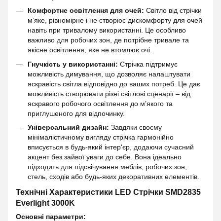
Комфортне освітлення для очей:
Світло від стрічки
м’яке, рівномірне і не створює дискомфорту для очей
навіть при тривалому використанні. Це особливо
важливо для робочих зон, де потрібне тривале та
якісне освітлення, яке не втомлює очі.
Гнучкість у використанні:
Стрічка підтримує
можливість димування, що дозволяє налаштувати
яскравість світла відповідно до ваших потреб. Це дає
можливість створювати різні світлові сценарії – від
яскравого робочого освітлення до м’якого та
приглушеного для відпочинку.
Універсальний дизайн:
Завдяки своєму
мінімалістичному вигляду стрічка гармонійно
вписується в будь-який інтер'єр, додаючи сучасний
акцент без зайвої уваги до себе. Вона ідеально
підходить для підсвічування меблів, робочих зон,
стель, сходів або будь-яких декоративних елементів.
Технічні Характеристики LED Стрічки
SMD2835
Everlight 3000K
Основні параметри: