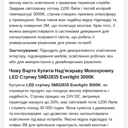
високу якість освітлення з тривалим терміном служби.
Завдяки світловому потоку 1200 Лм/м і теплій колірній
температурі 3000K, стрічка створює приємну атмосферу
у приміщенні. Вона також має надійну мідну підкладку та
клеючу поверхню 3М, що полегшує монтаж. Крім того, її
можна використовувати із системами димування для
налаштування яскравості світла, що робить її
універсальним рішенням для різних потреб.
Застосування:
Підходить для декоративного освітлення
інтер'єру, підсвічування меблів, освітлення робочих зон
або для використання у дизайнерських рішеннях.
Чому Варто Купити Над'яскраву Монохромну
LED Стрічку
SMD2835 Everlight 3000K
Купуючи
LED стрічку SMD2835 Everlight 3000K
, ви
отримуєте продукт, що поєднує високу ефективність і
надійність. Стрічка працює на 24V DC, витримує
перепади напруги до 20%, має світловий потік 1200 Лм/м
і служить понад 30 000 годин. Вона сумісна з димерами
та контролерами, що дозволяє легко налаштовувати
освітлення під ваші потреби. Якісна мідна підкладка та
плівка 3М для кріплення гарантують легкий монтаж і