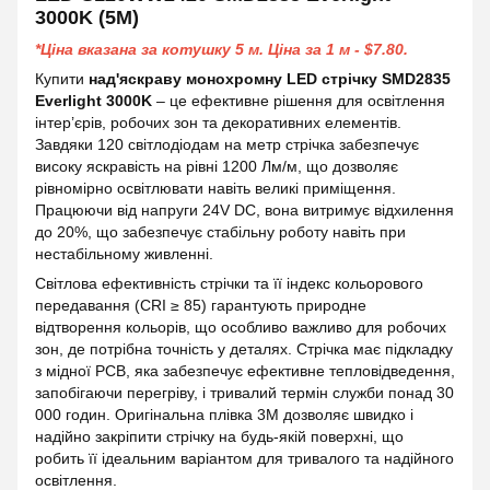
3000K (5M)
*Ціна вказана за котушку 5 м. Ціна за 1 м -
$7.80
.
Купити
над'яскраву монохромну
LED стрічку SMD2835
Everlight 3000K
– це ефективне рішення для освітлення
інтер’єрів, робочих зон та декоративних елементів.
Завдяки 120 світлодіодам на метр стрічка забезпечує
високу яскравість на рівні 1200 Лм/м, що дозволяє
рівномірно освітлювати навіть великі приміщення.
Працюючи від напруги 24V DC, вона витримує відхилення
до 20%, що забезпечує стабільну роботу навіть при
нестабільному живленні.
Світлова ефективність стрічки та її індекс кольорового
передавання (CRI ≥ 85) гарантують природне
відтворення кольорів, що особливо важливо для робочих
зон, де потрібна точність у деталях. Стрічка має підкладку
з мідної PCB, яка забезпечує ефективне тепловідведення,
запобігаючи перегріву, і тривалий термін служби понад 30
000 годин. Оригінальна плівка 3M дозволяє швидко і
надійно закріпити стрічку на будь-якій поверхні, що
робить її ідеальним варіантом для тривалого та надійного
освітлення.