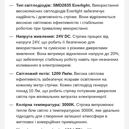
Тип світлодіодів: SMD2835 Everlight.
Використання
високоякісних світлодіодів Everlight забезпечує
надійність і довговічність стрічки. Вони відрізняються
високою світловою ефективністю і стабільною
роботою при тривалому використанні.
Напруга живлення: 24V DC.
Стрічка працює від
напруги 24V, що робить її безпечною для
використання та сумісною з різними джерелами
живлення. Вона витримує відхилення напруги до 20%,
що забезпечує стабільну роботу навіть при незначних
коливаннях в електромережі.
Світловий потік: 1200 Лм/м.
Висока світлова
ефективність забезпечує яскраве освітлення на
кожному метрі стрічки. Кожен світлодіод генерує
понад 10 Лм, що робить стрічку потужним джерелом
світла при мінімальних витратах електроенергії.
Колірна температура: 3000K.
Стрічка випромінює
тепле біле світло з температурою 3000K, яке ідеально
підходить для створення затишної атмосфери в
житлових і комерційних приміщеннях.