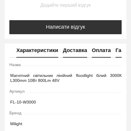
Додайте перший відгук
Написати відгук
Характеристики
Доставка
Оплата
Гаран
Назва
Магнітний світильник лінійний floodlight білий 3000К
L300mm 10Вт 800Lm 48V
Артикул
FL-10-W3000
Бренд
Milight