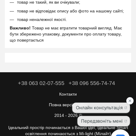
товар не такий, як ви очікували;
товар не відповідає опису або фото на нашому сайті;
товар неналежної якості.
Важливо!
Товар не має втратити товарний вигляд. Має
бути збережено упаковку, документи про оплату товару,
що повертається
+38 063 02-07-555
+38 096 556-74-74
Контакти
Повна версія сайту
2014 - 2026 ©
Ідеальний простір починається з Вашої ідеї, Ідеальне Smart
освітлення починаєється з Mi-light (Мілайт)