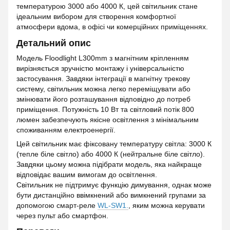
температурою 3000 або 4000 К, цей світильник стане
ідеальним вибором для створення комфортної
атмосфери вдома, в офісі чи комерційних приміщеннях.
Детальний опис
Модель Floodlight L300mm з магнітним кріпленням
вирізняється зручністю монтажу і універсальністю
застосування. Завдяки інтеграції в магнітну трекову
систему, світильник можна легко переміщувати або
змінювати його розташування відповідно до потреб
приміщення. Потужність 10 Вт та світловий потік 800
люмен забезпечують якісне освітлення з мінімальним
споживанням електроенергії.
Цей світильник має фіксовану температуру світла: 3000 К
(тепле біле світло) або 4000 К (нейтральне біле світло).
Завдяки цьому можна підібрати модель, яка найкраще
відповідає вашим вимогам до освітлення.
Світильник не підтримує функцію димування, однак може
бути дистанційно ввімкнений або вимкнений групами за
допомогою смарт-реле
WL-SW1.
, яким можна керувати
через пульт або смартфон.