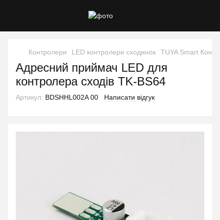
Контролери
LED контролери сходинок
TUYA Smart Контр
Адресний приймач LED для
контролера сходів TK-BS64
Артикул:
BDSHHL002A 00
Написати відгук