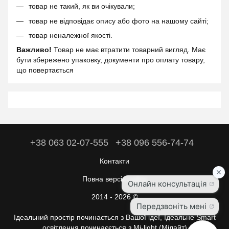
товар не такий, як ви очікували;
товар не відповідає опису або фото на нашому сайті;
товар неналежної якості.
Важливо!
Товар не має втратити товарний вигляд. Має
бути збережено упаковку, документи про оплату товару,
що повертається
+38 063 02-07-555
+38 096 556-74-74
Контакти
Повна версія сайту
2014 - 2026 ©
Ідеальний простір починається з Вашої ідеї, Ідеальне Smart
освітлення починаєється з Mi-light (Мілайт)