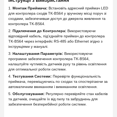
Інструкції з Використання
1.
Монтаж Приймача:
Встановіть адресний приймач LED
для контролера сходів TK-BS64 у зручному місці поруч зі
сходами, забезпечивши доступ до джерела живлення та
контролера TK-BS64.
2.
Підключення до Контролера:
Використовуючи
відповідний кабель, під’єднайте приймач до контролера
TK-BS64 через інтерфейс RS-485 або Ethernet згідно з
інструкціями у мануалі.
3.
Налаштування Параметрів:
Використовуючи
програмне забезпечення контролера TK-BS64,
налаштуйте чутливість датчиків руху та рівень освітлення
для оптимальної роботи системи.
4.
Тестування Системи:
Перевірте функціональність
приймача, переміщуючись по сходах та спостерігаючи за
автоматичним вмиканням і вимиканням освітлення.
5.
Обслуговування:
Регулярно перевіряйте стан кабелів
та датчиків, очищайте їх від пилу та забруднень для
забезпечення безперебійної роботи системи.