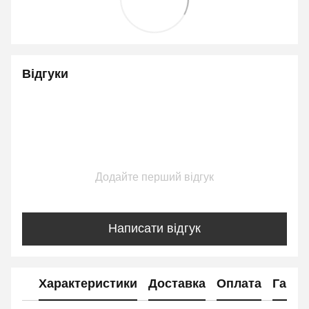
Відгуки
Додайте перший відгук
Написати відгук
Характеристики
Доставка
Оплата
Гаран