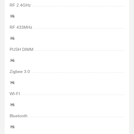
RF 2.4GHz
Ні
RF 433MHz
Ні
PUSH DIMM
Ні
Zigbee 3.0
Ні
WI-FI
Ні
Bluetooth
Ні