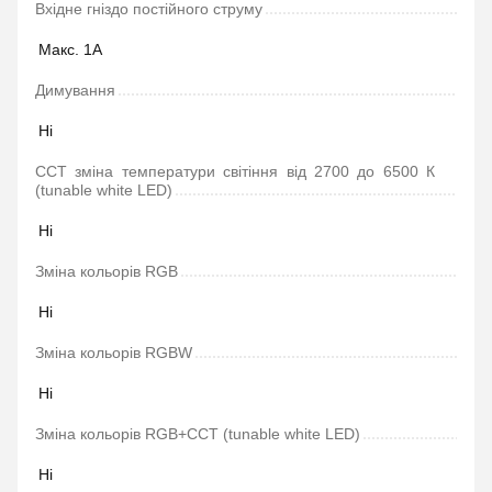
Вхідне гніздо постійного струму
Макс. 1А
Димування
Ні
ССТ зміна температури світіння від 2700 до 6500 К
(tunable white LED)
Ні
Зміна кольорів RGB
Ні
Зміна кольорів RGBW
Ні
Зміна кольорів RGB+CCT (tunable white LED)
Ні