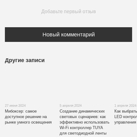
Добавьте первый отзыв
Новый комментарий
Другие записи
27 июня 2024
5 апреля 2024
1 апреля 2024
Мибоксер: самое
Создание динамических
Как выбрат
доступное решение на
световых сценариев: как
LED контро
рынке умного освещения
эффективно использовать
управления
Wi-Fi контроллер TUYA
для светодиодной ленты