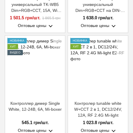
универсальный TK-WB5
универсальный
Dim+RGB+CCT, 15A, Wi-
Dim+RGB+CCT на DIN-
Fi+Bluetooth+RF2,4G Smart
рейке, 20A, RF 2,4G Mi-light
1 501.5 грн/шт.
1 638.0 грн/шт.
1 865.5 грн
Systems Group
Оптовые цены
Оптовые цены
НОВИНКА
НОВИНКА
ХИТ
ХИТ
ВИДЕО
Контроллер димер Single
Контролер tunable white
White, 12-24В, 6A, Mi-boxer
W+CCT 2 в 1, DC12/24V,
12A, RF 2.4G Mi-light
545.1 грн/шт.
1 023.8 грн/шт.
Оптовые цены
Оптовые цены