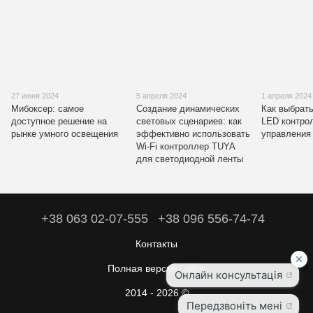
27 июня 2024
5 апреля 2024
1 апреля 2024
Мибоксер: самое
Создание динамических
Как выбрат
доступное решение на
световых сценариев: как
LED контро
рынке умного освещения
эффективно использовать
управления
Wi-Fi контроллер TUYA
для светодиодной ленты
+38 063 02-07-555
+38 096 556-74-74
Контакты
Полная версия сайта
2014 - 2026 ©