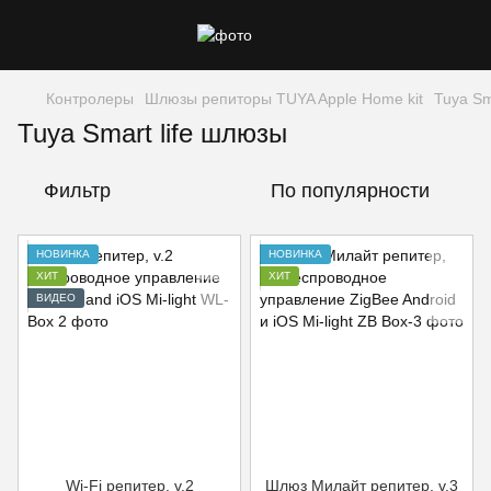
Контролеры
Шлюзы репиторы TUYA Apple Home kit
Tuya Sm
Tuya Smart life шлюзы
Фильтр
По популярности
НОВИНКА
НОВИНКА
ХИТ
ХИТ
ВИДЕО
Wi-Fi репитер, v.2
Шлюз Милайт репитер, v.3