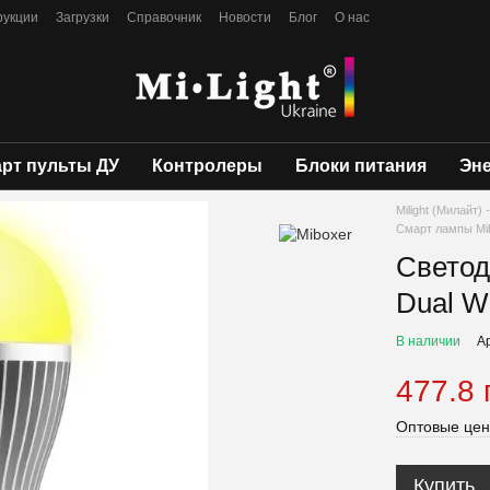
рукции
Загрузки
Справочник
Новости
Блог
О нас
рт пульты ДУ
Контролеры
Блоки питания
Эн
Milight (Милайт
Смарт лампы Mi
Светод
Dual W
В наличии
А
477.8 
Оптовые цен
Купить