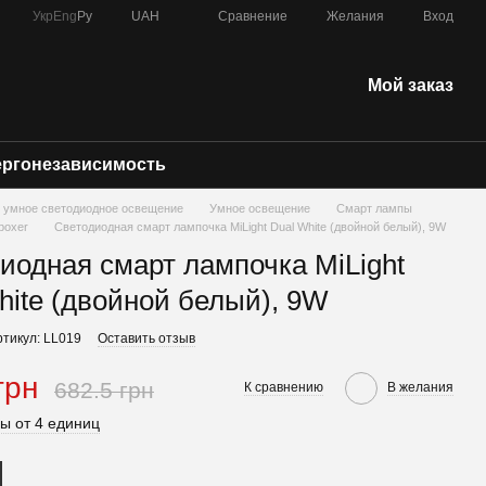
Сравнение
Укр
Eng
Ру
UAH
Желания
Вход
Мой заказ
ергонезависимость
) - умное светодиодное освещение
Умное освещение
Смарт лампы
boxer
Светодиодная cмарт лампочка MiLight Dual White (двойной белый), 9W
иодная cмарт лампочка MiLight
hite (двойной белый), 9W
ртикул: LL019
Оставить отзыв
грн
682.5 грн
К сравнению
В желания
ы от 4 единиц