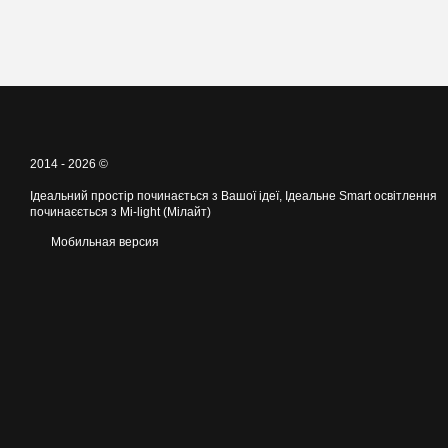
2014 - 2026 ©
Ідеальний простір починається з Вашої ідеї, Ідеальне Smart освітлення
починаєється з Mi-light (Мілайт)
Мобильная версия