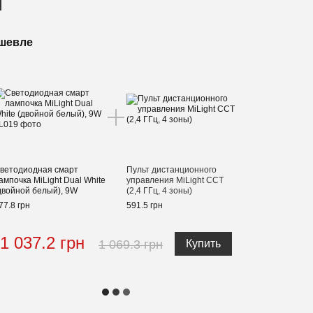
шевле
ветодиодная cмарт
Пульт дистанционного
ампочка MiLight Dual White
управления MiLight CCT
двойной белый), 9W
(2,4 ГГц, 4 зоны)
77.8 грн
591.5 грн
1 037.2 грн
1 069.3 грн
Купить