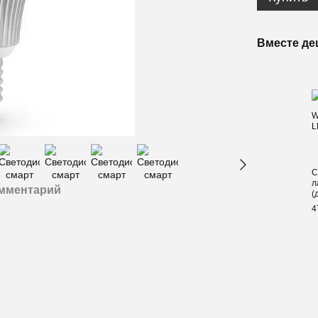
Вместе де
С
л
омментарий
(
4