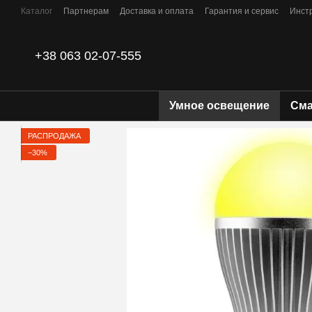
Перейти к основному контенту
Каталог
Партнерам
Доставка и оплата
Гарантия и сервис
Инст
Контакты
+38 063 02-07-555
Умное освещение
Сма
РАСПРОДАЖА
−30%