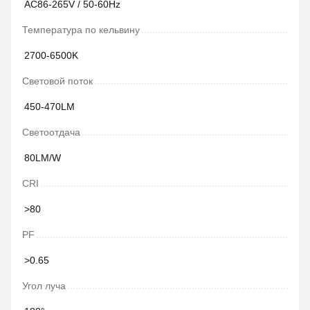
AC86-265V / 50-60Hz
Температура по кельвину
2700-6500K
Световой поток
450-470LM
Светоотдача
80LM/W
CRI
>80
PF
>0.65
Угол луча