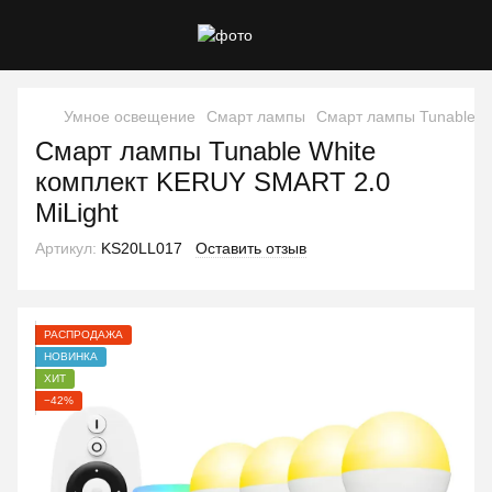
Умное освещение
Смарт лампы
Смарт лампы Tunable W
Смарт лампы Tunable White
комплект KERUY SMART 2.0
MiLight
Артикул:
KS20LL017
Оставить отзыв
РАСПРОДАЖА
НОВИНКА
ХИТ
−42%