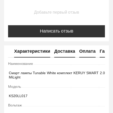
Добавьте первый отзыв
Написать отзыв
Характеристики
Доставка
Оплата
Гаран
Наименование
Смарт лампы Tunable White комплект KERUY SMART 2.0
MiLight
Модель
KS20LL017
Вольтаж