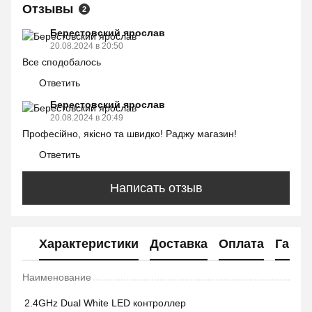
Отзывы
2
Берестовский ярослав
20.08.2024 в 20:50
Все сподобалось
Ответить
Берестовский ярослав
20.08.2024 в 20:49
Професійно, якісно та швидко! Раджу магазин!
Ответить
Написать отзыв
Характеристики
Доставка
Оплата
Гаран
Наименование
2.4GHz Dual White LED контроллер