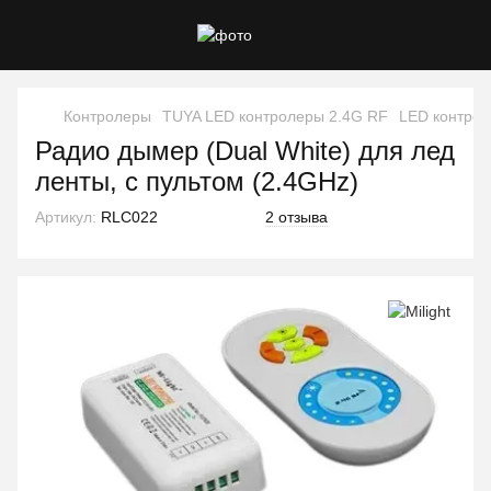
Контролеры
TUYA LED контролеры 2.4G RF
LED контрол
Радио дымер (Dual White) для лед
ленты, с пультом (2.4GHz)
Артикул:
RLC022
2 отзыва