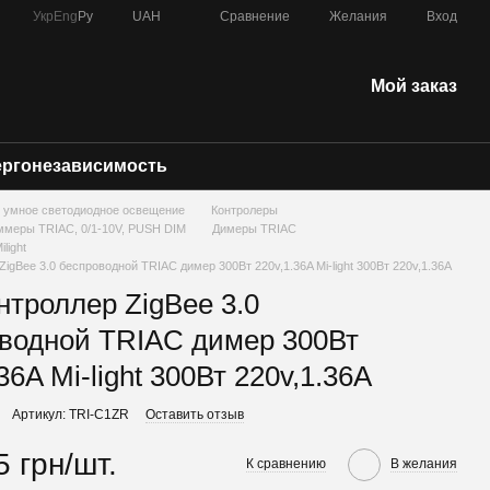
Сравнение
Укр
Eng
Ру
UAH
Желания
Вход
Мой заказ
ергонезависимость
) - умное светодиодное освещение
Контролеры
ммеры TRIAC, 0/1-10V, PUSH DIM
Димеры TRIAC
light
ZigBee 3.0 беспроводной TRIAC димер 300Вт 220v,1.36A Mi-light 300Вт 220v,1.36A
нтроллер ZigBee 3.0
водной TRIAC димер 300Вт
36A Mi-light 300Вт 220v,1.36A
Артикул: TRI-C1ZR
Оставить отзыв
5 грн/шт.
К сравнению
В желания