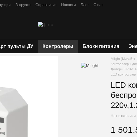
рукции
Загрузки
Справочник
Новости
Блог
О нас
рт пульты ДУ
Контролеры
Блоки питания
Эн
Milight (Милайт
Контроллеры ди
Димеры TRIAC Mi
LED контроллер 
LED ко
беспро
220v,1.
Нет в наличии
1 501.