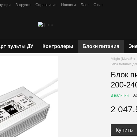
рукции
Загрузки
Справочник
Новости
Блог
О нас
рт пульты ДУ
Контролеры
Блоки питания
Эн
Milight (Милайт
Блок питания для
Блок п
200-240
В наличии
А
2 047.
Купить