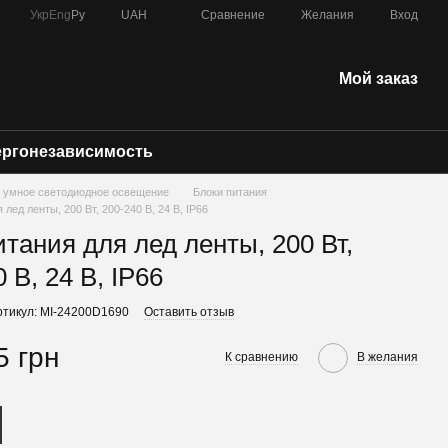
Сравнение
Укр
Eng
Ру
UAH
Желания
Вход
Мой заказ
ергонезависимость
) - умное светодиодное освещение
Блоки питания
 лед ленты, 200 Вт, 200-240 В, 24 В, IP66
итания для лед ленты, 200 Вт,
 В, 24 В, IP66
ртикул: MI-24200D1690
Оставить отзыв
5 грн
К сравнению
В желания