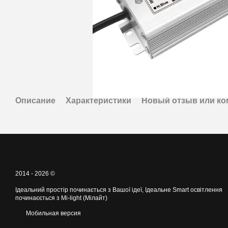
Описание
Характеристики
Новый отзыв или к
2014 - 2026 ©
Ідеальний простір починається з Вашої ідеї, Ідеальне Smart освітлення
починаєється з Mi-light (Мілайт)
Мобильная версия