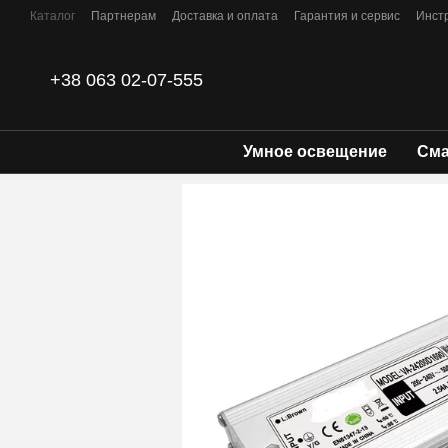
Перейти к основному контенту
Каталог
Партнерам
Доставка и оплата
Гарантия и сервис
Инст
Контакты
+38 063 02-07-555
Умное освещение
Сма