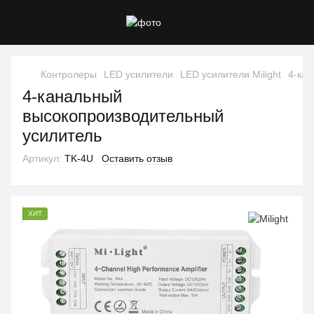
Контролеры
LED усилители
LED усилители Milight
4-ка
4-канальный
высокопроизводительный
усилитель
Артикул:
TK-4U
Оставить отзыв
ХИТ