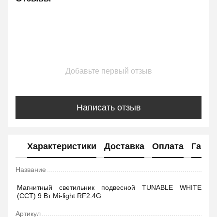
Добавьте первый отзыв
Написать отзыв
Характеристики
Доставка
Оплата
Гаран
Название
Магнитный светильник подвесной TUNABLE WHITE
(CCT) 9 Вт Mi-light RF2.4G
Артикул